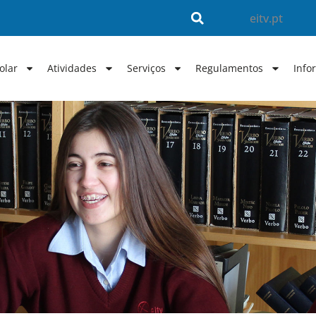
eitv.pt
olar
Atividades
Serviços
Regulamentos
Info