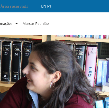
EN
PT
Área reservada
rmações
Marcar Reunião