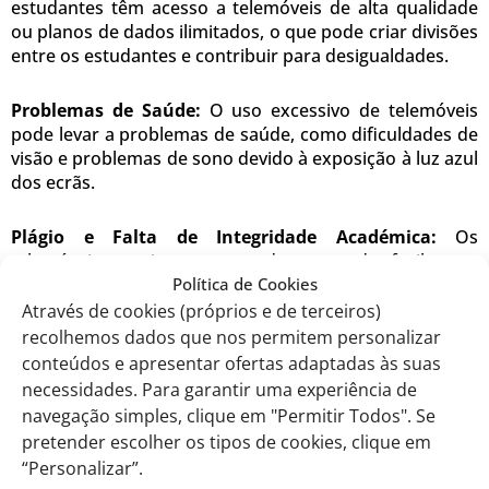
estudantes têm acesso a telemóveis de alta qualidade
ou planos de dados ilimitados, o que pode criar divisões
entre os estudantes e contribuir para desigualdades.
Problemas de Saúde:
O uso excessivo de telemóveis
pode levar a problemas de saúde, como dificuldades de
visão e problemas de sono devido à exposição à luz azul
dos ecrãs.
Plágio e Falta de Integridade Académica:
Os
telemóveis permitem aos estudantes aceder facilmente
Política de Cookies
à internet, facilitando a prática de plágio e outras
formas de desonestidade académica.
Através de cookies (próprios e de terceiros)
recolhemos dados que nos permitem personalizar
conteúdos e apresentar ofertas adaptadas às suas
Isolamento Social:
O uso excessivo de telemóveis pode
levar os estudantes a isolarem-se socialmente,
necessidades. Para garantir uma experiência de
preferindo interações online em vez de interações
navegação simples, clique em "Permitir Todos". Se
pessoais.
pretender escolher os tipos de cookies, clique em
“Personalizar”.