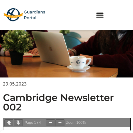
Skip
to
content
29.05.2023
Cambridge Newsletter
002
Page
1
/
4
Zoom
100%