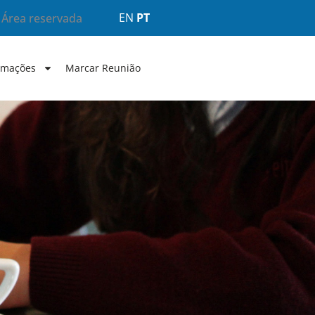
EN
PT
Área reservada
rmações
Marcar Reunião