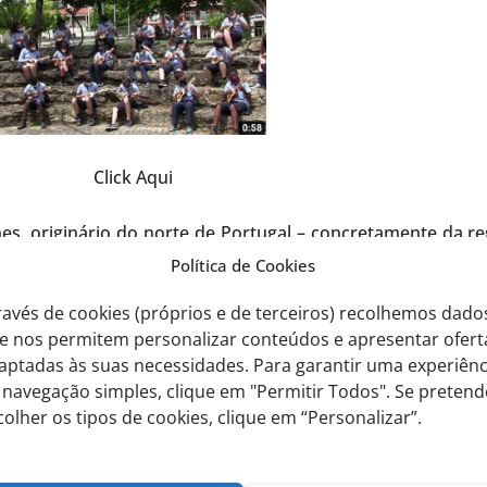
Click Aqui
es, originário do norte de Portugal – concretamente da r
igem ao cavaquinho do Brasil ou ao Ukulele do Havai entre
Política de Cookies
ravés de cookies (próprios e de terceiros) recolhemos dado
nhar notoriedade
aos novos executantes
e nos permitem personalizar conteúdos e apresentar ofert
só́ a melodia, mas
aptadas às suas necessidades. Para garantir uma experiênc
o dos alunos pela
 navegação simples, clique em "Permitir Todos". Se pretend
tuguesa em particular, mantendo-os motivados e explora
colher os tipos de cookies, clique em “Personalizar”.