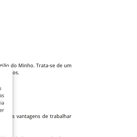
egião do Minho. Trata-se de um
 outros.
s
as
ia
er
ndo as vantagens de trabalhar