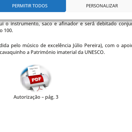
nos possuam o seu instrumento, vimos indagar da sua disp
PERMITIR TODOS
PERSONALIZAR
ui o instrumento, saco e afinador e será́ debitado con
o 100.
dida pelo músico de excelência Júlio Pereira), com o apo
 cavaquinho a Património imaterial da UNESCO.
Autorização – pág. 3