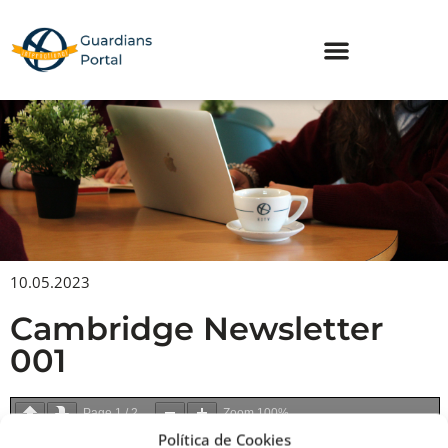
Skip
to
content
10.05.2023
Cambridge Newsletter
001
Page
1
/
2
Zoom
100%
Política de Cookies