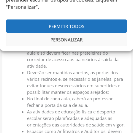
alterada.
“Personalizar”.
Segundo as normas da DGS e do Ministério, é
obrigatório o uso de máscara a partir dos 10
anos e será assegurada uma distância mínima
PERMITIR TODOS
entre alunos, garantindo que ninguém partilha a
mesma carteira;
PERSONALIZAR
Os sacos com o material de educação física
deverão acompanhar os alunos para as salas de
aula e só devem ficar nas prateleiras do
corredor de acesso aos balneários à saída da
atividade.
Deverão ser mantidas abertas, as portas dos
vários recintos e, se necessário as janelas, para
evitar toques desnecessários em superfícies e
possibilitar manter os espaços arejados;
No final de cada aula, caberá ao professor
fechar a porta da sala de aula.
As atividades de educação física e desporto
escolar serão planificadas e adequadas às
orientações das autoridades de saúde em vigor.
Espaços como Anfiteatros e Auditórios, devem