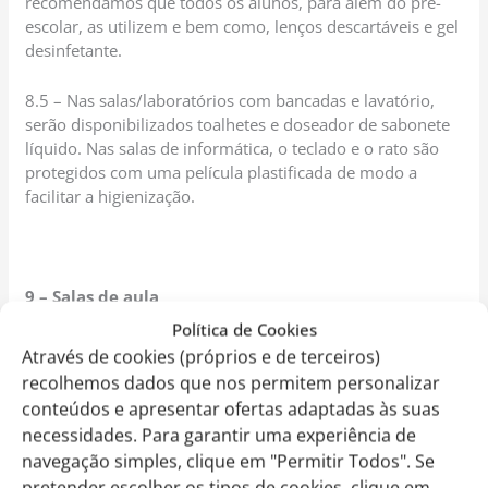
recomendamos que todos os alunos, para além do pré-
escolar, as utilizem e bem como, lenços descartáveis e gel
desinfetante.
8.5 – Nas salas/laboratórios com bancadas e lavatório,
serão disponibilizados toalhetes e doseador de sabonete
líquido. Nas salas de informática, o teclado e o rato são
protegidos com uma película plastificada de modo a
facilitar a higienização.
9 – Salas de aula
Política de Cookies
Na EITV a cada turma está atribuída uma sala
Através de cookies (próprios e de terceiros)
específica;
recolhemos dados que nos permitem personalizar
Os alunos terão uma cadeira e um lugar fixos e
conteúdos e apresentar ofertas adaptadas às suas
deverão permanecer nos lugares atribuídos pela
necessidades. Para garantir uma experiência de
Professora titular de Turma ou Conselho de
navegação simples, clique em "Permitir Todos". Se
Turma e a disposição das mesas não deve ser
pretender escolher os tipos de cookies, clique em