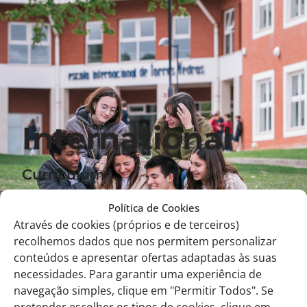
International
Curriculum
We are delighted to announce the launch of
Política de Cookies
Através de cookies (próprios e de terceiros)
our international section for this September
recolhemos dados que nos permitem personalizar
(2023)
conteúdos e apresentar ofertas adaptadas às suas
necessidades. Para garantir uma experiência de
Learn More
navegação simples, clique em "Permitir Todos". Se
pretender escolher os tipos de cookies, clique em