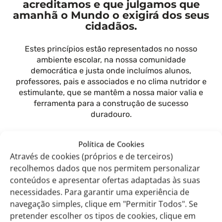
acreditamos e que julgamos que
amanhã o Mundo o exigirá dos seus
cidadãos.
Estes princípios estão representados no nosso
ambiente escolar, na nossa comunidade
democrática e justa onde incluímos alunos,
professores, pais e associados e no clima nutridor e
estimulante, que se mantêm a nossa maior valia e
ferramenta para a construção de sucesso
duradouro.
Compreendemos as complexidades específicas do
Política de Cookies
processo de crescimento da criança e
Através de cookies (próprios e de terceiros)
desenvolvemos conteúdos programáticos
recolhemos dados que nos permitem personalizar
adaptados a esta realidade e contextos de
conteúdos e apresentar ofertas adaptadas às suas
aprendizagem ajustados às várias fases da vida
necessidades. Para garantir uma experiência de
contidas no percurso desde a pré-escolar até ao fim
do ensino secundário.
navegação simples, clique em "Permitir Todos". Se
pretender escolher os tipos de cookies, clique em