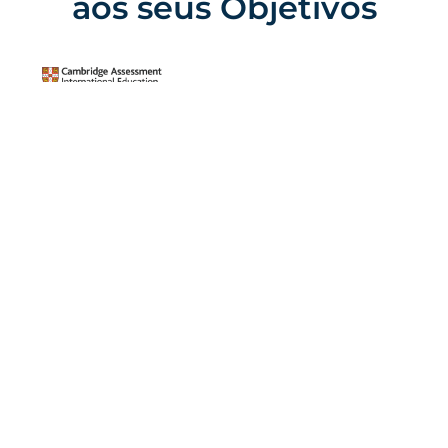
aos seus Objetivos
Cambridge International Curriculum
A EITV oferece o currículo internacional de
Cambridge, reconhecido mundialmente, do
Year 1 ao Year 9.
Este currículo é conhecido pelo seu equilíbrio
entre conhecimentos teóricos e
competências práticas, preparando os alunos
para prosperarem num panorama global em
rápida evolução.
Dá ênfase à investigação, à inovação e à
curiosidade intelectual, ajudando os nossos