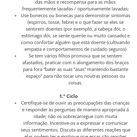
das mãos e recompensa para as mãos
frequentemente lavadas / oportunamente lavadas;
Use bonecos ou bonecas para demonstrar sintomas
(espirros, tosse, febre) e o que fazer se eles se
sentirem doentes (por exemplo, a cabeça dói, o
estômago dói, se sente quente ou muito cansado) e
como confortar alguém que está doente (cultivando
empatia e comportamentos de cuidado seguros)
Se tem vários filhos promova que se sentem
afastados, praticar com o alongamento dos braços
para fora “bater as suas “asas” mantendo bastante
espaço” para não tocar uns noutras pessoas ou
coisas.
1.º Ciclo
Certifique-se de ouvir as preocupações das crianças
e responder às perguntas de maneira apropriada à
idade; não os sobrecarregue com muita
informação. Incentive-os a expressar e comunicar
seus sentimentos. Discuta as diferentes reações que
elas podem ter e explique que essas são reações