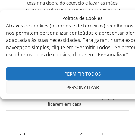
tossir na dobra do cotovelo e lavar as mãos,
especialmente para membros mais jovens da
família;
Política de Cookies
Através de cookies (próprios e de terceiros) recolhemo
nos permitem personalizar conteúdos e apresentar ofer
adaptadas às suas necessidades. Para garantir uma expe
4.
Não estigmatize os colegas nem provoque
navegação simples, clique em "Permitir Todos". Se pret
ninguém por estar doente; lembre-se de que o
escolher os tipos de cookies, clique em “Personalizar”.
vírus não segue limites geográficos, etnias, idade
ou habilidade ou género.
PERMITIR TODOS
PERSONALIZAR
5.
Diga a seus pais, outro membro da família ou
um cuidador se você estiver doente e peça para
ficarem em casa.