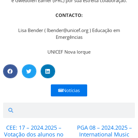
e Gwedolen Eamer (IFRC) por sua estreita colaboração.
CONTACTO:
Lisa Bender (
lbender@unicef.org
) Educação em
Emergências
UNICEF Nova Iorque
Notícias
Search
Search
CEE: 17 – 2024.2025 –
PGA 08 – 2024.2025 –
Votação dos alunos no
International Music