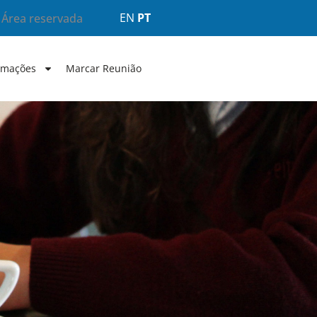
EN
PT
Área reservada
rmações
Marcar Reunião