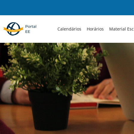
Skip
to
content
Calendários
Horários
Material Esc