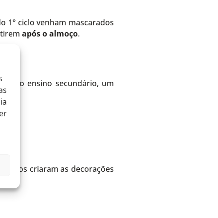
 do 1º ciclo venham mascarados
stirem
após o almoço
.
s
lunos do ensino secundário, um
as
ia
er
2º ciclos criaram as decorações