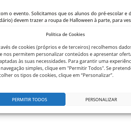
com o evento. Solicitamos que os alunos do pré-escolar e
undário) devem trazer a roupa de Halloween à parte, para ve
Política de Cookies
ravés de cookies (próprios e de terceiros) recolhemos dado
.º e 2º ciclo), será dinamizado, com a colaboração dos a
e nos permitem personalizar conteúdos e apresentar ofert
aptadas às suas necessidades. Para garantir uma experiênc
 navegação simples, clique em "Permitir Todos". Se pretend
riativa, decoradas por cada turma.
colher os tipos de cookies, clique em “Personalizar”.
PERMITIR TODOS
PERSONALIZAR
 sustentabilidade da EITV, os alunos do pré-escolar, 1º e 