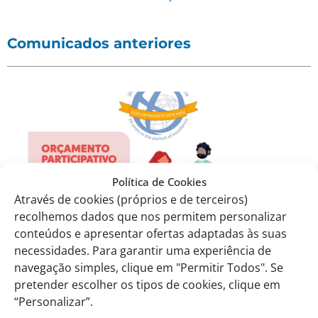
Comunicados anteriores
Política de Cookies
Através de cookies (próprios e de terceiros)
recolhemos dados que nos permitem personalizar
conteúdos e apresentar ofertas adaptadas às suas
necessidades. Para garantir uma experiência de
CEE: 17 – 2024.2025 – Votação dos alunos no
navegação simples, clique em "Permitir Todos". Se
Orçamento Participativo – Ideia Jovem
pretender escolher os tipos de cookies, clique em
01.10.2024
“Personalizar”.
Ler Mais »