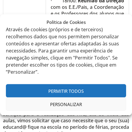
· 18h00:
Reunião da Direção
com os E.E./Pais, a Coordenação
e os Professores dos alunos que
irão frequentar o
2.º e o 3.º
Política de Cookies
Ciclos do Ensino Básico e o
Através de cookies (próprios e de terceiros)
Ensino Secundário
– Auditório.
recolhemos dados que nos permitem personalizar
conteúdos e apresentar ofertas adaptadas às suas
necessidades. Para garantir uma experiência de
12 de
·
Receção dos alunos do 2.º
navegação simples, clique em "Permitir Todos". Se
setembro de
e 3.º Ciclos do Ensino Básico e
pretender escolher os tipos de cookies, clique em
2024
Ensino Secundário;
“Personalizar”.
· Realização do Simulacro.
PERMITIR TODOS
PERSONALIZAR
Com o objetivo de podermos organizar os nossos
serviços para a realização das ATL, até ao início das
aulas, vimos solicitar que caso necessite que o seu (sua)
educand@ fique na escola no período de férias, proceda