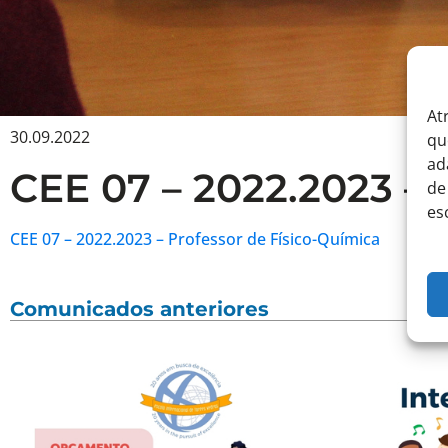
At
30.09.2022
qu
ad
CEE 07 – 2022.2023 – 
de
es
CEE 07 – 2022.2023 – Professor de Físico-Química
Comunicados anteriores