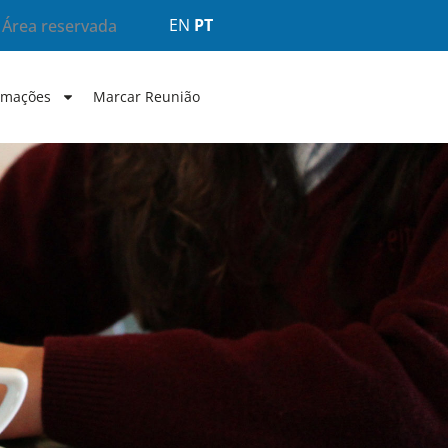
EN
PT
Área reservada
rmações
Marcar Reunião