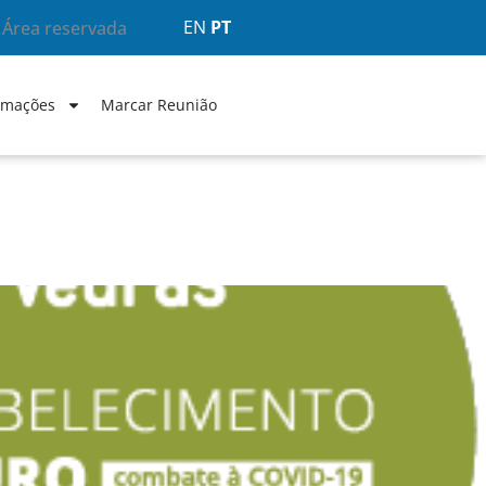
EN
PT
Área reservada
rmações
Marcar Reunião