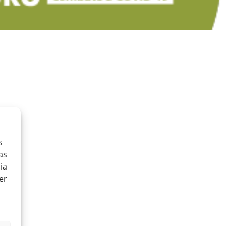
s.
s
as
ia
er