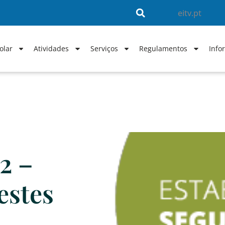
eitv.pt
olar
Atividades
Serviços
Regulamentos
Info
2 –
estes