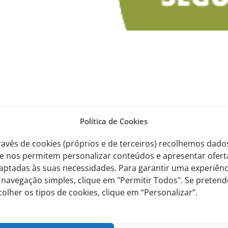
corre entre as 11 e as 13h, por decisão do Ministério da Educação e
Política de Cookies
o e E. Secundário, Professores e outros Colaboradores serão testado
ravés de cookies (próprios e de terceiros) recolhemos dado
e nos permitem personalizar conteúdos e apresentar ofert
Encarregados de Educação, razão pela qual solicitamos a
aptadas às suas necessidades. Para garantir uma experiênc
ue lhe será apresentado pelo seu educando.
 navegação simples, clique em "Permitir Todos". Se pretend
colher os tipos de cookies, clique em “Personalizar”.
to informado alunos
presentado a quando da realização do respetivo teste.