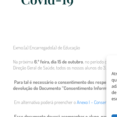
Exmo.(a) Encarregado(a) de Educação
Na próxima
6.ª feira, dia 15 de outubro
, no período que de
Direção Geral de Saúde, todos os nossos alunos do 3.º Cicl
At
qu
Para tal é necessário o consentimento dos respetivos 
ad
devolução do Documento “Consentimento Informado) q
de
es
Em alternativa poderá preencher o
Anexo I – Consentimen
Esse documento deverá acompanhar o aluno, para ser a