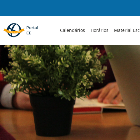
Skip
to
content
Calendários
Horários
Material Esc