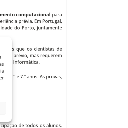
mento computacional
para
riência prévia. Em Portugal,
sidade do Porto, juntamente
arefas que os cientistas de
mento prévio, mas requerem
s
ea da Informática.
as
ia
.º, 6.º e 7.º anos. As provas,
er
icipação de todos os alunos.