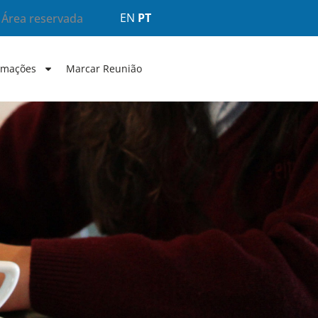
EN
PT
Área reservada
rmações
Marcar Reunião