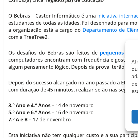
O Bebras – Castor Informático é uma
iniciativa interna
estudantes de todas as idades. Foi desenhado para mo
a organização está a cargo do
Departamento de Ciên
com a TreeTree2.
Os desafios do Bebras são feitos de
pequenos prob
computadores encontram com frequência e gostam d
At
algum pensamento lógico. Depois da prova, terão aces
qu
ad
Depois do sucesso alcançado no ano passado a EITV, este a
de
com duração de 45 minutos, realizar-se-ão nas seguinte
es
3.º Ano e 4.º Anos
– 14 de novembro
5.º Ano e 6.º Anos
– 16 de novembro
7.º A e B
– 17 de novembro
Esta iniciativa não tem qualquer custo e a sua partic