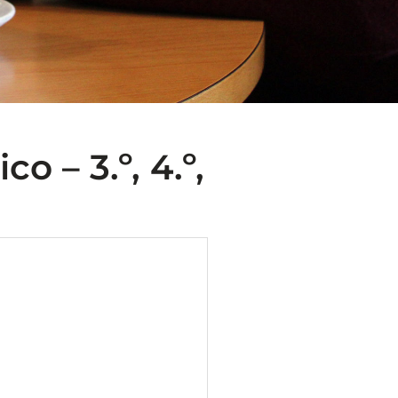
o – 3.º, 4.º,