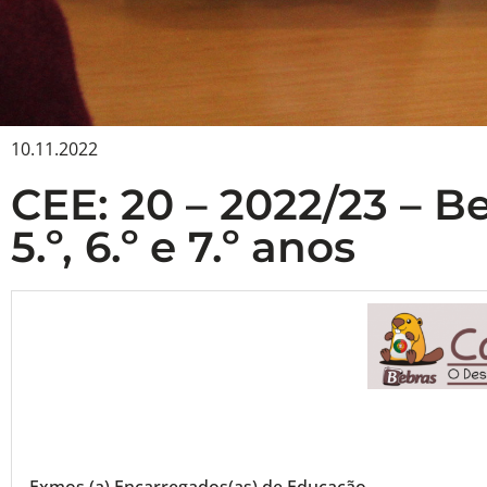
10.11.2022
CEE: 20 – 2022/23 – Beb
5.º, 6.º e 7.º anos
Exmos.(a) Encarregados(as) de Educação