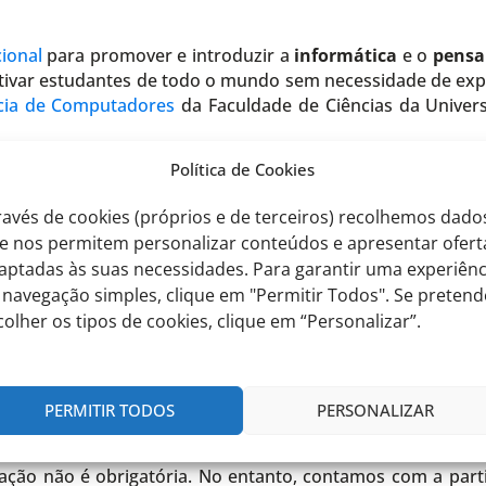
cional
para promover e introduzir a
informática
e o
pensa
tivar estudantes de todo o mundo sem necessidade de expe
cia de Computadores
da Faculdade de Ciências da Univer
Política de Cookies
lemas
que são divertidos, estimulantes e baseados em t
e resolver. Os problemas não requerem nenhum conheci
ravés de cookies (próprios e de terceiros) recolhemos dado
so a soluções explicadas e um enquadramento dentro da ár
e nos permitem personalizar conteúdos e apresentar ofert
aptadas às suas necessidades. Para garantir uma experiênc
no, participará nesta iniciativa com os alunos do 3.º, 4.º, 5
 navegação simples, clique em "Permitir Todos". Se pretend
s datas:
colher os tipos de cookies, clique em “Personalizar”.
PERMITIR TODOS
PERSONALIZAR
ipação não é obrigatória. No entanto, contamos com a part