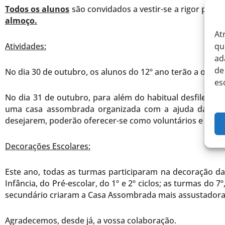
Todos os alunos
são convidados a vestir-se a rigor para 
almoço.
At
Atividades:
qu
ad
de
No dia 30 de outubro, os alunos do 12º ano terão a oportu
es
No dia 31 de outubro, para além do habitual desfile e co
uma casa assombrada organizada com a ajuda da Assoc
desejarem, poderão oferecer-se como voluntários e decora
Decorações Escolares:
Este ano, todas as turmas participaram na decoração da 
Infância, do Pré-escolar, do 1º e 2º ciclos; as turmas do 
secundário criaram a Casa Assombrada mais assustadora
Agradecemos, desde já, a vossa colaboração.