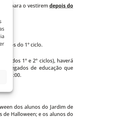
scola para o vestirem
depois do
s
as
ia
er
lunos do 1º ciclo.
ré, dos 1º e 2º ciclos), haverá
Encarregados de educação que
as 15:00.
loween dos alunos do Jardim de
cos de Halloween; e os alunos do