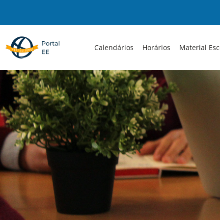
Skip
to
content
Calendários
Horários
Material Esc