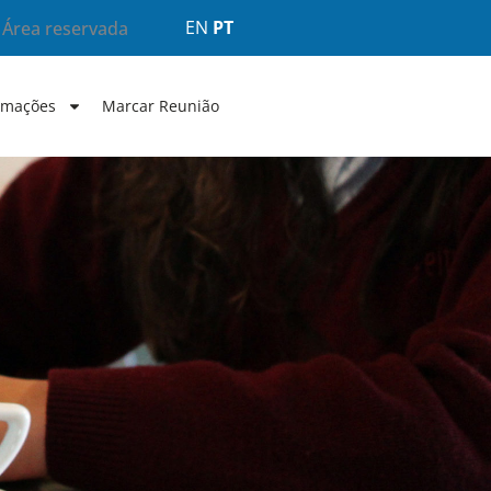
EN
PT
Área reservada
rmações
Marcar Reunião