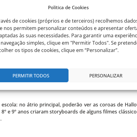
a festa. Devem trazer o seu disfarce de Halloween para a e
Política de Cookies
ravés de cookies (próprios e de terceiros) recolhemos dado
e nos permitem personalizar conteúdos e apresentar ofert
aptadas às suas necessidades. Para garantir uma experiênc
 navegação simples, clique em "Permitir Todos". Se pretend
nidade de partilhar as suas histórias assustadoras com os a
colher os tipos de cookies, clique em “Personalizar”.
ncurso de Halloween (para todos os alunos da creche, da p
iação de Estudantes, situada perto do auditório. Os 
r connosco a escola, na próxima segunda-feira, dia 30, pel
PERMITIR TODOS
PERSONALIZAR
escola: no átrio principal, poderão ver as coroas de Hal
7º, 8º e 9º anos criaram storyboards de alguns filmes clássi
.