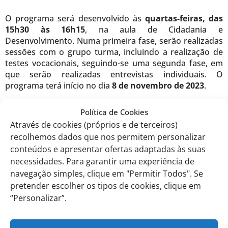
O programa será desenvolvido às
quartas-feiras, das
15h30 às 16h15
, na aula de Cidadania e
Desenvolvimento. Numa primeira fase, serão realizadas
sessões com o grupo turma, incluindo a realização de
testes vocacionais, seguindo-se uma segunda fase, em
que serão realizadas entrevistas individuais. O
programa terá início no dia
8 de novembro de 2023
.
EITV, 30 de outubro de 2023.
Política de Cookies
Através de cookies (próprios e de terceiros)
recolhemos dados que nos permitem personalizar
Com os melhores cumprimentos,
conteúdos e apresentar ofertas adaptadas às suas
necessidades. Para garantir uma experiência de
Departamento de Psicologia,
navegação simples, clique em "Permitir Todos". Se
pretender escolher os tipos de cookies, clique em
Teresa Vicente
“Personalizar”.
Comunicados anteriores