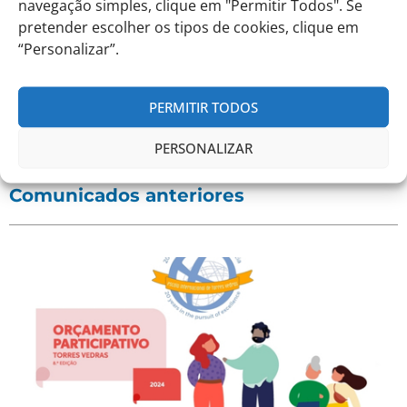
navegação simples, clique em "Permitir Todos". Se
pretender escolher os tipos de cookies, clique em
Eitv, 07 de dezembro de 2021.
“Personalizar”.
A Direção
PERMITIR TODOS
Eduardo Castro
PERSONALIZAR
Comunicados anteriores