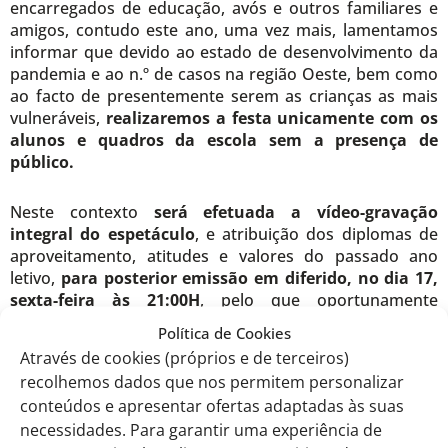
encarregados de educação, avós e outros familiares e
amigos, contudo este ano, uma vez mais, lamentamos
informar que devido ao estado de desenvolvimento da
pandemia e ao n.º de casos na região Oeste, bem como
ao facto de presentemente serem as crianças as mais
vulneráveis,
realizaremos a festa unicamente com os
alunos e quadros da escola sem a presença de
público.
Neste contexto
será efetuada a vídeo-gravação
integral do espetáculo
, e atribuição dos diplomas de
aproveitamento, atitudes e valores do passado ano
letivo,
para posterior emissão em diferido,
no dia 17,
sexta-feira às 21:00H
, pelo que oportunamente
enviaremos o respetivo link de acesso.
Política de Cookies
Através de cookies (próprios e de terceiros)
Gratos pela V/ compreensão, incentivo e
recolhemos dados que nos permitem personalizar
disponibilidade.
conteúdos e apresentar ofertas adaptadas às suas
necessidades. Para garantir uma experiência de
Aceite os nossos melhores cumprimentos