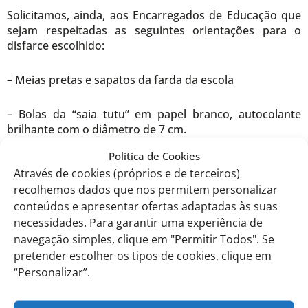
Solicitamos, ainda, aos Encarregados de Educação que
sejam respeitadas as seguintes orientações para o
disfarce escolhido:
– Meias pretas e sapatos da farda da escola
– Bolas da “saia tutu” em papel branco, autocolante
brilhante com o diâmetro de 7 cm.
Política de Cookies
Nota:
Através de cookies (próprios e de terceiros)
recolhemos dados que nos permitem personalizar
A operação Carnaval terá um custo de 10€.
conteúdos e apresentar ofertas adaptadas às suas
necessidades. Para garantir uma experiência de
Caso autorize a participação do seu educando no
navegação simples, clique em "Permitir Todos". Se
Desfile de Carnaval, este valor será debitado
pretender escolher os tipos de cookies, clique em
conjuntamente com a faturação de fevereiro.
“Personalizar”.
Agradecemos também que proceda à respetiva
inscrição no link abaixo até ao dia 07 de janeiro de 2023.