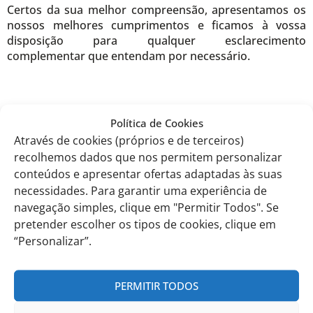
Certos da sua melhor compreensão, apresentamos os
nossos melhores cumprimentos e ficamos à vossa
disposição para qualquer esclarecimento
complementar que entendam por necessário.
Política de Cookies
EITV, 12 de dezembro de 2023.
Através de cookies (próprios e de terceiros)
recolhemos dados que nos permitem personalizar
A Direção do Currículo Nacional,
conteúdos e apresentar ofertas adaptadas às suas
necessidades. Para garantir uma experiência de
Diana de Frias
navegação simples, clique em "Permitir Todos". Se
pretender escolher os tipos de cookies, clique em
“Personalizar”.
Comunicados anteriores
PERMITIR TODOS