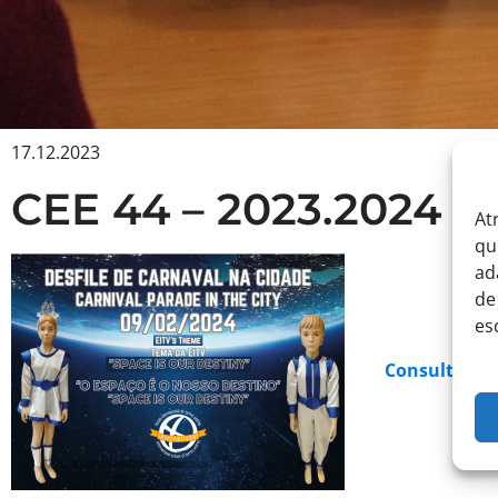
17.12.2023
CEE 44 – 2023.2024 – 
At
qu
ad
de
es
Consulte Aq