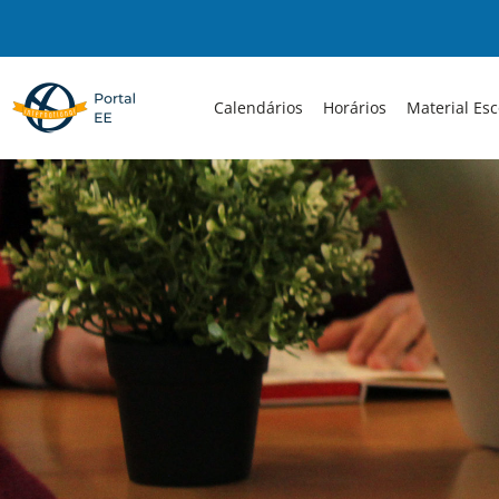
Skip
to
content
Calendários
Horários
Material Esc