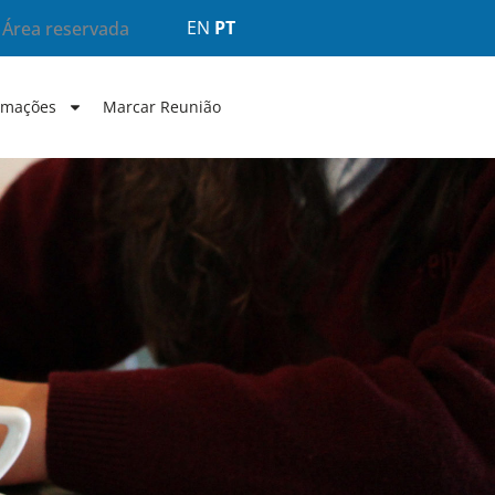
EN
PT
Área reservada
rmações
Marcar Reunião