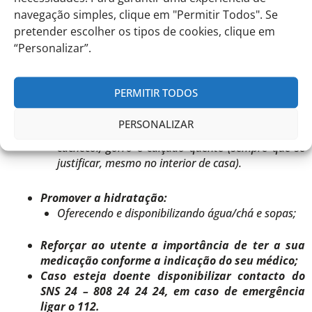
Explicar que estar vacinado reduz o risco de
navegação simples, clique em "Permitir Todos". Se
doença grave, hospitalização e morte.*
pretender escolher os tipos de cookies, clique em
“Personalizar”.
Reforçar e explicar as recomendações para
manter corpo quente, nomeadamente:
Manter a casa quente;
PERMITIR TODOS
Usar várias camadas de roupa, disponibilizando o
acesso às mesmas se necessário;
PERSONALIZAR
Proteger extremidades do corpo com luvas,
cachecol, gorro e calçado quente (sempre que se
justificar, mesmo no interior de casa).
Promover a hidratação:
Oferecendo e disponibilizando água/chá e sopas;
Reforçar ao utente a importância de ter a sua
medicação conforme a indicação do seu médico;
Caso esteja doente disponibilizar contacto do
SNS 24 – 808 24 24 24, em caso de emergência
ligar o 112.