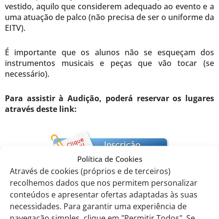
vestido, aquilo que considerem adequado ao evento e a
uma atuação de palco (não precisa de ser o uniforme da
EITV).
É importante que os alunos não se esqueçam dos
instrumentos musicais e peças que vão tocar (se
necessário).
Para assistir à Audição, poderá reservar os lugares
através deste link:
Política de Cookies
Através de cookies (próprios e de terceiros)
recolhemos dados que nos permitem personalizar
As reservas são limitadas a 3 por cada aluno.
conteúdos e apresentar ofertas adaptadas às suas
necessidades. Para garantir uma experiência de
Eitv, 30 de março de 2022
navegação simples, clique em "Permitir Todos". Se