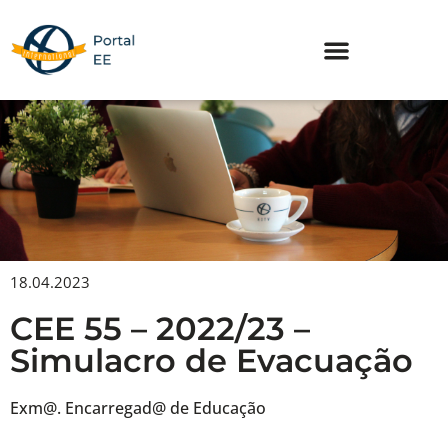
Skip
to
content
18.04.2023
CEE 55 – 2022/23 –
Simulacro de Evacuação
Exm@. Encarregad@ de Educação