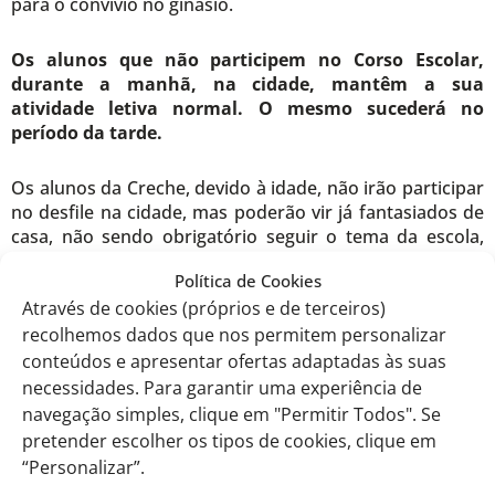
para o convívio no ginásio.
Os alunos que não participem no Corso Escolar,
durante a manhã, na cidade, mantêm a sua
atividade letiva normal. O mesmo sucederá no
período da tarde.
Os alunos da Creche, devido à idade, não irão participar
no desfile na cidade, mas poderão vir já fantasiados de
casa, não sendo obrigatório seguir o tema da escola,
uma vez que só participarão no desfile da tarde.
Política de Cookies
Através de cookies (próprios e de terceiros)
recolhemos dados que nos permitem personalizar
conteúdos e apresentar ofertas adaptadas às suas
EITV, 6 de fevereiro de 2024
necessidades. Para garantir uma experiência de
navegação simples, clique em "Permitir Todos". Se
Pela Equipa do Carnaval,
pretender escolher os tipos de cookies, clique em
“Personalizar”.
Soraia Silva e Vanessa Silvestre