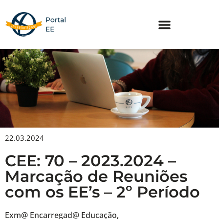
Skip
to
content
22.03.2024
CEE: 70 – 2023.2024 –
Marcação de Reuniões
com os EE’s – 2º Período
Exm@ Encarregad@ Educação,