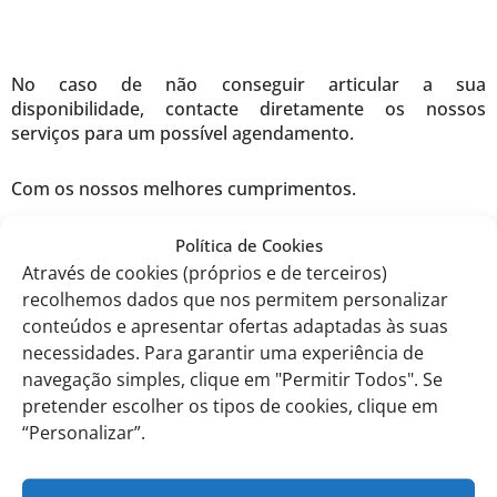
No caso de não conseguir articular a sua
disponibilidade, contacte diretamente os nossos
serviços para um possível agendamento.
Com os nossos melhores cumprimentos.
Política de Cookies
Através de cookies (próprios e de terceiros)
recolhemos dados que nos permitem personalizar
EITV, 22 de março de 2024.
conteúdos e apresentar ofertas adaptadas às suas
necessidades. Para garantir uma experiência de
A Diretora do Currículo Nacional
navegação simples, clique em "Permitir Todos". Se
pretender escolher os tipos de cookies, clique em
Diana de Frias
“Personalizar”.
Comunicados anteriores