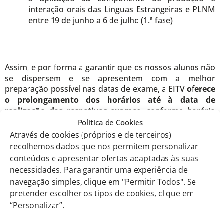
interação orais das Línguas Estrangeiras e PLNM
entre 19 de junho a 6 de julho (1.ª fase)
Assim, e por forma a garantir que os nossos alunos não
se dispersem e se apresentem com a melhor
preparação possível nas datas de exame, a EITV
oferece
o prolongamento dos horários até à data de
realização dos respetivos exames
, conforme horário
em
www.eitv.pt ,
para os quais
contamos com a
Política de Cookies
participação de todos os Alunos e a colaboração dos
Através de cookies (próprios e de terceiros)
Encarregados de Educação.
recolhemos dados que nos permitem personalizar
conteúdos e apresentar ofertas adaptadas às suas
Os alunos têm, portanto, um horário de trabalho
necessidades. Para garantir uma experiência de
definido para permanecerem na escola das 9h até às
navegação simples, clique em "Permitir Todos". Se
16h15m.
pretender escolher os tipos de cookies, clique em
“Personalizar”.
Neste contexto, nos termos das Condições Gerais de