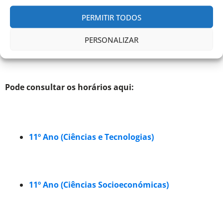
Frequência, não será permitida a permanência na
escola a alun@s que não pretendam frequentar estes
PERMITIR TODOS
apoios ou que revelem indisponibilidade para
trabalhar.
PERSONALIZAR
Pode consultar os horários aqui:
11º Ano (Ciências e Tecnologias)
11º Ano (Ciências Socioeconómicas)