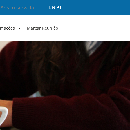
EN
PT
Área reservada
rmações
Marcar Reunião