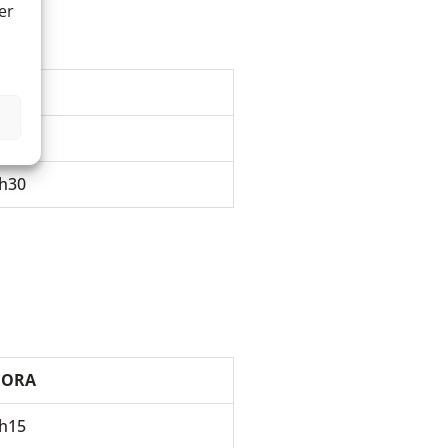
er
HORA
h30
h30
HORA
h15