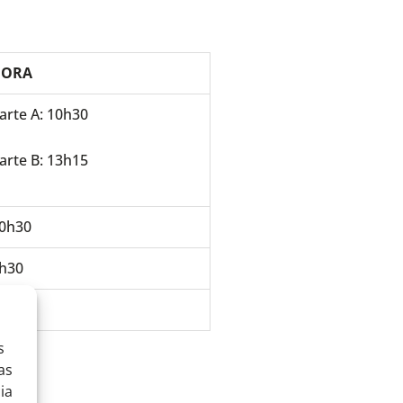
HORA
arte A: 10h30
arte B: 13h15
0h30
h30
h30
s
as
ia