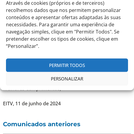
Através de cookies (próprios e de terceiros)
ficam à responsabilidade da família. Neste contexto,
recolhemos dados que nos permitem personalizar
neste dia não existirá o transporte de regresso a casa,
conteúdos e apresentar ofertas adaptadas às suas
tendo os alunos de regressar com os respetivos
Encarregados de Educação, no final da Atividade de
necessidades. Para garantir uma experiência de
Encerramento.
navegação simples, clique em "Permitir Todos". Se
pretender escolher os tipos de cookies, clique em
Tratando-se da Festa de Final de Ano os alunos
“Personalizar”.
deverão trazer, numa mochila, a roupa para trocar
antes do início da festa.
PERMITIR TODOS
PERSONALIZAR
Melhores Cumprimentos,
EITV, 11 de junho de 2024
Comunicados anteriores