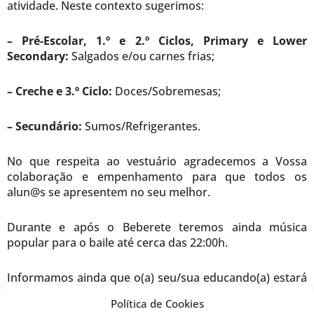
atividade. Neste contexto sugerimos:
– Pré-Escolar, 1.º e 2.º Ciclos, Primary e Lower
Secondary:
Salgados e/ou carnes frias;
– Creche e 3.º Ciclo:
Doces/Sobremesas;
– Secundário:
Sumos/Refrigerantes.
No que respeita ao vestuário agradecemos a Vossa
colaboração e empenhamento para que todos os
alun@s se apresentem no seu melhor.
Durante e após o Beberete teremos ainda música
popular para o baile até cerca das 22:00h.
Informamos ainda que o(a) seu/sua educando(a) estará
à responsabilidade do(a) Educador(a)/ Professor(a) até
Política de Cookies
ao términus da respetiva apresentação. A partir daí,