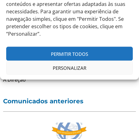
conteúdos e apresentar ofertas adaptadas às suas
No caso de não conseguir articular a sua
disponibilidade, contacte diretamente os nossos
necessidades. Para garantir uma experiência de
serviços para um possível agendamento.
navegação simples, clique em "Permitir Todos". Se
pretender escolher os tipos de cookies, clique em
“Personalizar”.
Com os nossos melhores cumprimentos
PERMITIR TODOS
EITV, 23 de junho de 2024
PERSONALIZAR
A Direção
Comunicados anteriores