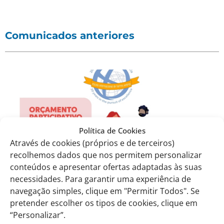
Comunicados anteriores
Política de Cookies
Através de cookies (próprios e de terceiros)
recolhemos dados que nos permitem personalizar
conteúdos e apresentar ofertas adaptadas às suas
necessidades. Para garantir uma experiência de
navegação simples, clique em "Permitir Todos". Se
CEE: 17 – 2024.2025 – Votação dos alunos no
pretender escolher os tipos de cookies, clique em
Orçamento Participativo – Ideia Jovem
01.10.2024
“Personalizar”.