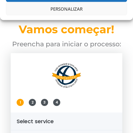
Email para currículo internacional:
admissions@eitv.pt
PERSONALIZAR
Phone : +351 261 919 116
Vamos começar!
Preencha para iniciar o processo:
1
2
3
4
Select service