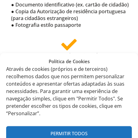
● Documento identificativo (ex. cartão de cidadão)
● Copia da Autorização de residência portuguesa
(para cidadãos estrangeiros)
● Fotografia estilo passaporte
Passo 4: Validação Final
Política de Cookies
Após validação e pagamento das taxas associadas,
Através de cookies (próprios e de terceiros)
assim como assinatura de todos os documentos
necessários, o processo de inscrição do seu educando
recolhemos dados que nos permitem personalizar
na EITV está concluído!
conteúdos e apresentar ofertas adaptadas às suas
Irá receber:
necessidades. Para garantir uma experiência de
navegação simples, clique em "Permitir Todos". Se
● Um email de aceitação
pretender escolher os tipos de cookies, clique em
● Um acordo de inscrição
“Personalizar”.
● O recibo das transações
Para alguma questão contacte:
PERMITIR TODOS
Email para currículo nacional:
geral@eitv.pt