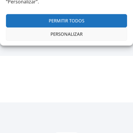
“Personalizar”.
Artes Circenses
PERMITIR TODOS
PERSONALIZAR