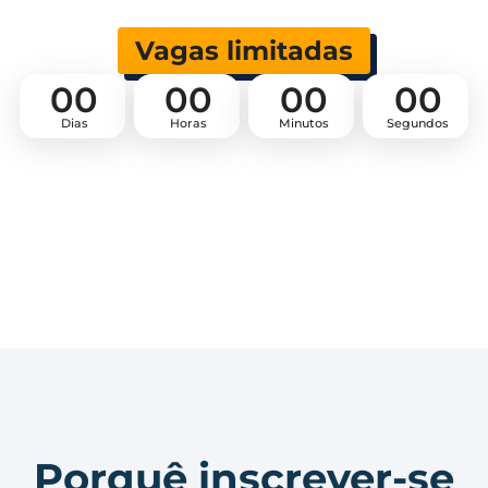
Vagas limitadas
00
00
00
00
Dias
Horas
Minutos
Segundos
Porquê inscrever-se