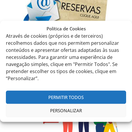
Política de Cookies
st
EITV, March 1
, 2024
Através de cookies (próprios e de terceiros)
The Administration
recolhemos dados que nos permitem personalizar
conteúdos e apresentar ofertas adaptadas às suas
Comunicados anteriores
necessidades. Para garantir uma experiência de
navegação simples, clique em "Permitir Todos". Se
pretender escolher os tipos de cookies, clique em
“Personalizar”.
PERMITIR TODOS
PERSONALIZAR