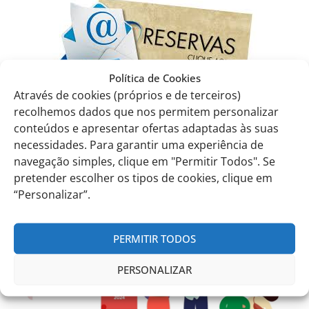
Política de Cookies
th
EITV, March 12
, 2024
Através de cookies (próprios e de terceiros)
The Administration
recolhemos dados que nos permitem personalizar
conteúdos e apresentar ofertas adaptadas às suas
necessidades. Para garantir uma experiência de
Comunicados anteriores
navegação simples, clique em "Permitir Todos". Se
pretender escolher os tipos de cookies, clique em
“Personalizar”.
PERMITIR TODOS
PERSONALIZAR