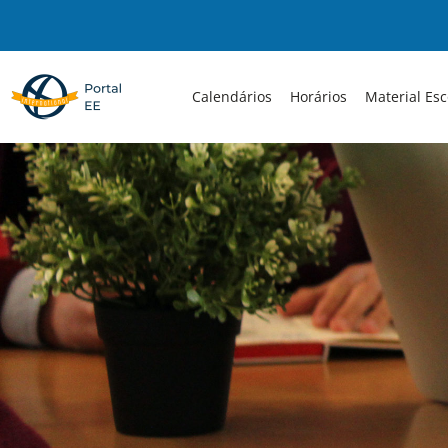
Skip
to
content
Calendários
Horários
Material Esc