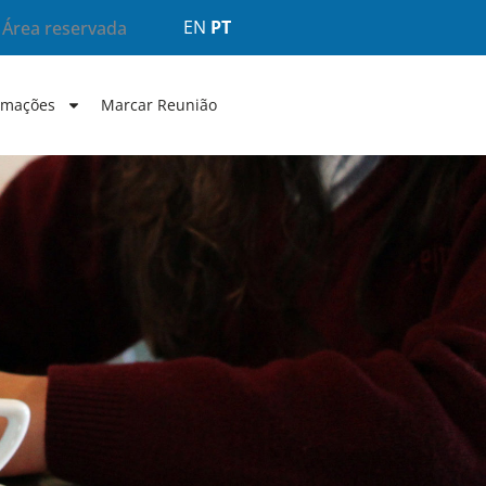
EN
PT
Área reservada
rmações
Marcar Reunião