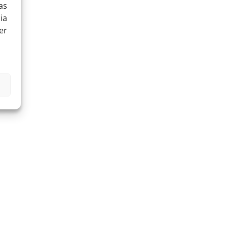
as
ia
er