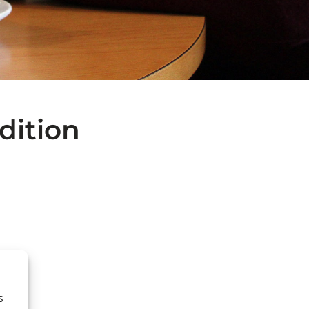
dition
s