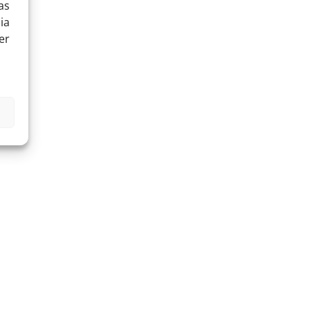
as
ia
er