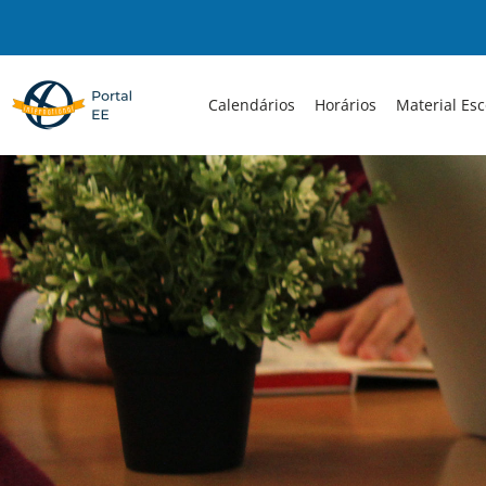
Skip
to
content
Calendários
Horários
Material Esc