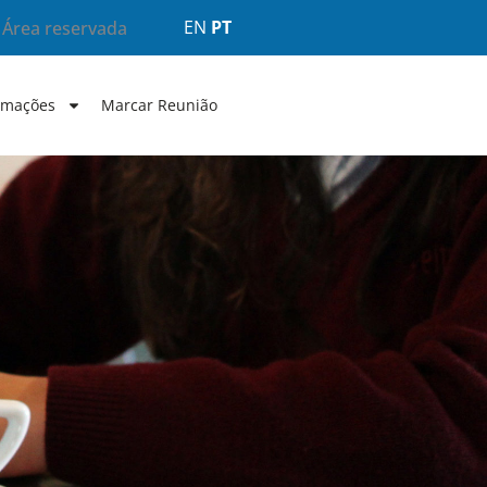
EN
PT
Área reservada
rmações
Marcar Reunião