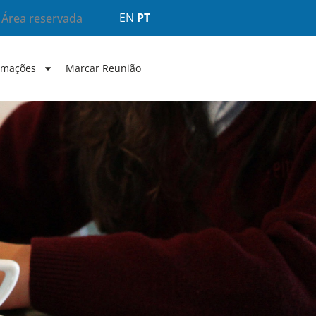
EN
PT
Área reservada
rmações
Marcar Reunião