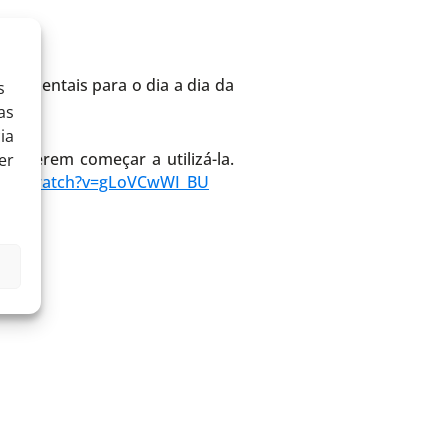
ndamentais para o dia a dia da
s
as
ia
poderem começar a utilizá-la.
er
.com/watch?v=gLoVCwWI_BU