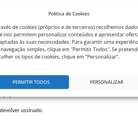
icação para comunicarmos convosco –
Growappy
.
Política de Cookies
 e engloba uma multiplicidade de funções pedagógicas fu
ravés de cookies (próprios e de terceiros) recolhemos dado
e nos permitem personalizar conteúdos e apresentar ofert
aptadas às suas necessidades. Para garantir uma experiênc
taforma onde têm todas as informações necessárias para 
 navegação simples, clique em "Permitir Todos". Se pretend
da Growappy na ótica das famílias:
https://www.youtube
colher os tipos de cookies, clique em “Personalizar”.
PERMITIR TODOS
PERSONALIZAR
uipa de sala será feita unicamente através deste meio.
devolver assinado.