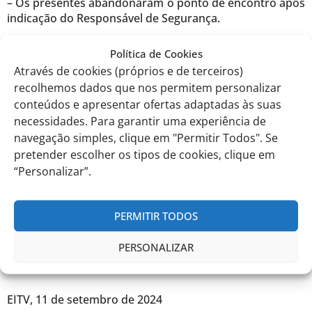
– Os presentes abandonaram o ponto de encontro após
indicação do Responsável de Segurança.
Em baixo, encontram ainda outras informações
Política de Cookies
facultadas aos nossos colaboradores para que este
Através de cookies (próprios e de terceiros)
exercício decorra da melhor forma possível.
recolhemos dados que nos permitem personalizar
conteúdos e apresentar ofertas adaptadas às suas
Durante o decorrer do exercício não serão permitidas
necessidades. Para garantir uma experiência de
entradas ou saídas da escola.
navegação simples, clique em "Permitir Todos". Se
pretender escolher os tipos de cookies, clique em
https://www.eitv.pt/wp-
“Personalizar”.
content/uploads/2023/04/Incendios-escola-sabes-o-que-
fazer.pdf
PERMITIR TODOS
https://www.eitv.pt/wp-content/uploads/2023/04/IGS-
PERSONALIZAR
011-Comportamentos-evacuacao-Regras-Basicas-Aluno-
rev-10-de-07102021.pdf
EITV, 11 de setembro de 2024