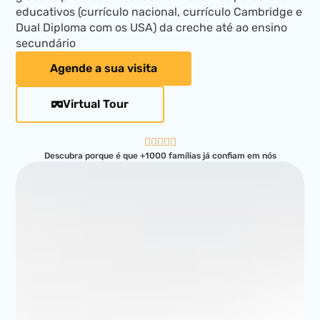
educativos (currículo nacional, currículo Cambridge e
Dual Diploma com os USA) da creche até ao ensino
secundário
Agende a sua visita
Virtual Tour
R





Descubra porque é que +1000 famílias já confiam em nós
a
t
e
d
5
o
u
t
o
f
5