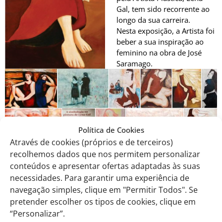
Gal, tem sido recorrente ao
longo da sua carreira.
Nesta exposição, a Artista foi
beber a sua inspiração ao
feminino na obra de José
Saramago.
Política de Cookies
Através de cookies (próprios e de terceiros)
recolhemos dados que nos permitem personalizar
conteúdos e apresentar ofertas adaptadas às suas
necessidades. Para garantir uma experiência de
navegação simples, clique em "Permitir Todos". Se
E como surge a violência doméstica? Numa das suas
pretender escolher os tipos de cookies, clique em
pesquisas sobre Saramago, a Artista encontrou um dado que
“Personalizar”.
a perturbou e a lançou novamente sobre telas, entre cores e