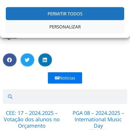
gritos surdos de quem sofre num silêncio de pudor.
PERMITIR TODOS
O resultado deste percurso pode ser observado neste
conjunto de telas que conta uma história particular, mas que
PERSONALIZAR
pode ser a história de tantas outras mulheres vítimas deste
flagelo.
Notícias
Search
Search
CEE: 17 – 2024.2025 –
PGA 08 – 2024.2025 –
Votação dos alunos no
International Music
Orçamento
Day