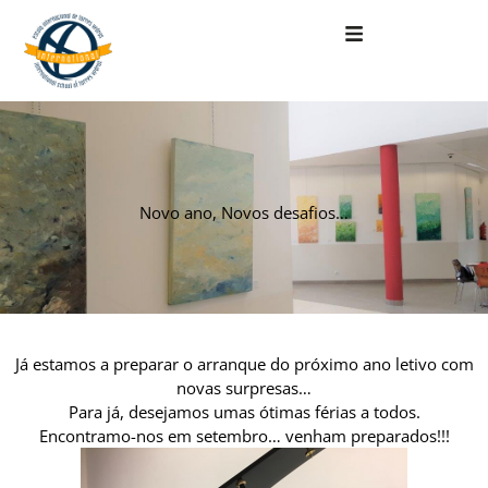
Skip
to
content
Novo ano, Novos desafios…
Já estamos a preparar o arranque do próximo ano letivo com
novas surpresas…
Para já, desejamos umas ótimas férias a todos.
Encontramo-nos em setembro… venham preparados!!!