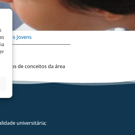
s
as
to dos Jovens
ia
er
imentos de conceitos da área
idade universitária;