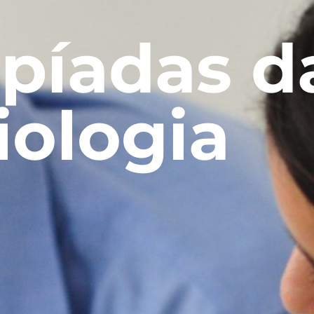
píadas d
iologia