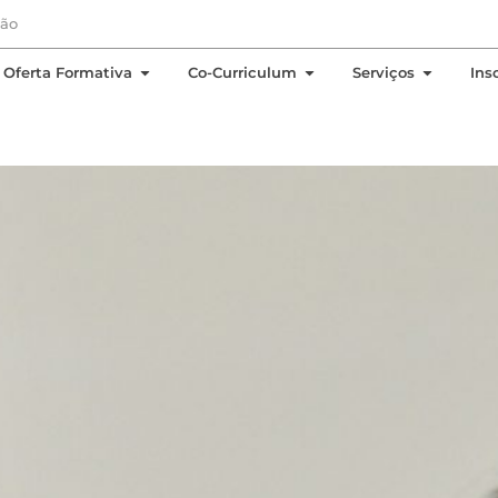
EN
PT
ção
 Sobre Nós
Open Oferta Formativa
Open Co-Curriculum
Open Se
Oferta Formativa
Co-Curriculum
Serviços
Ins