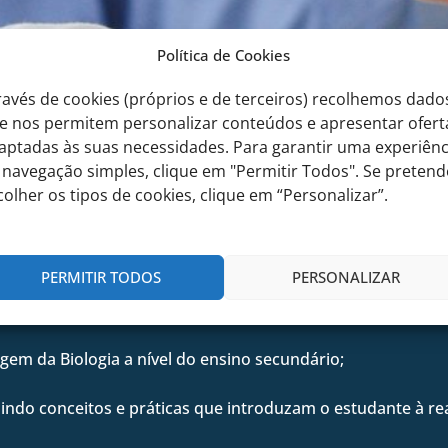
Política de Cookies
ravés de cookies (próprios e de terceiros) recolhemos dado
e nos permitem personalizar conteúdos e apresentar ofert
Olimpíadas da Biologia
Parlamen
aptadas às suas necessidades. Para garantir uma experiênc
 navegação simples, clique em "Permitir Todos". Se pretend
colher os tipos de cookies, clique em “Personalizar”.
 Este concurso permite aos alunos testarem os seus conhec
PERMITIR TODOS
PERSONALIZAR
agem da Biologia a nível do ensino secundário;
ndo conceitos e práticas que introduzam o estudante à real