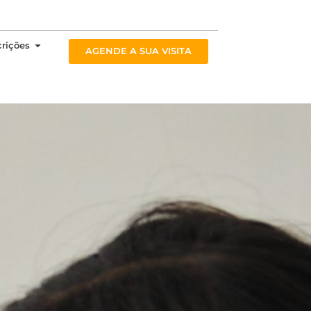
rviços
Open Inscrições
crições
AGENDE A SUA VISITA