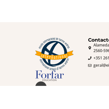
Contact
Alameda 
2560-59
+351 26
geral@ei