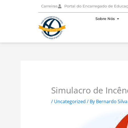
Skip
Carreiras
Portal do Encarregado de Educa
to
content
Open
Sobre Nós
Simulacro de Incên
/
Uncategorized
/ By
Bernardo Silva