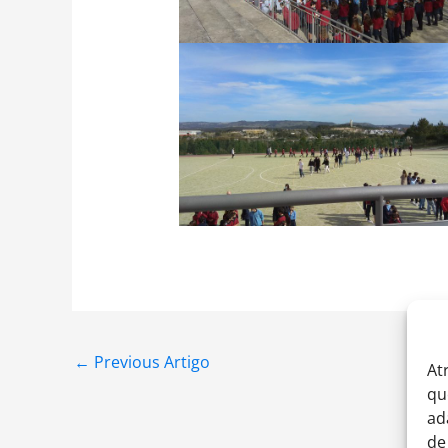
←
Previous Artigo
At
qu
ad
de