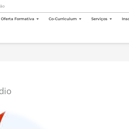
EN
PT
ção
 Sobre Nós
Open Oferta Formativa
Open Co-Curriculum
Open Se
Oferta Formativa
Co-Curriculum
Serviços
Ins
dio