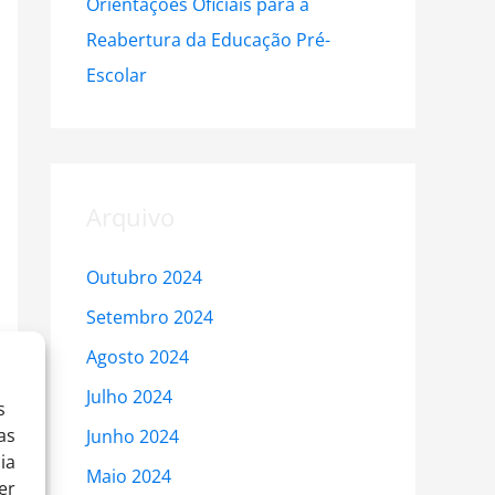
Orientações Oficiais para a
Reabertura da Educação Pré-
Escolar
Arquivo
Outubro 2024
Setembro 2024
Agosto 2024
Julho 2024
→
s
as
Junho 2024
ia
Maio 2024
er