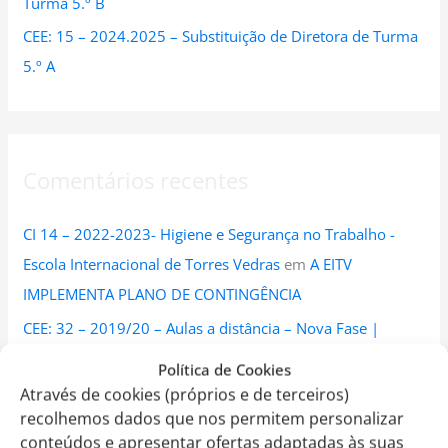
Turma 5.º B
CEE: 15 – 2024.2025 – Substituição de Diretora de Turma
5.º A
Comentários recentes
CI 14 – 2022-2023- Higiene e Segurança no Trabalho -
Escola Internacional de Torres Vedras
em
A EITV
IMPLEMENTA PLANO DE CONTINGÊNCIA
CEE: 32 – 2019/20 – Aulas a distância – Nova Fase |
Escola Internacional de Torres Vedras
em
Plano de
Política de Cookies
Contingência para o Ensino a Distância (E@D)
Através de cookies (próprios e de terceiros)
recolhemos dados que nos permitem personalizar
CEE 90 – 2019/20 – Regresso à Escola da Educação Pré-
conteúdos e apresentar ofertas adaptadas às suas