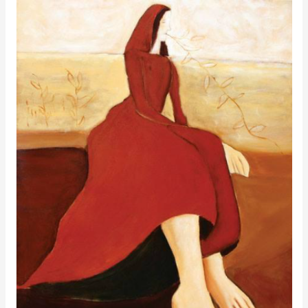
Exposição
na
Galeria
Eitv