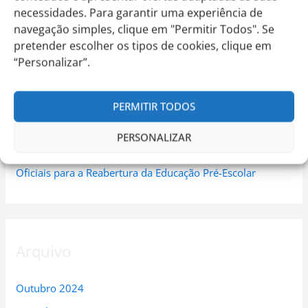
Escolar | Escola Internacional de Torres Vedras
em
Plano
necessidades. Para garantir uma experiência de
Eitv para a Reabertura da Educação Pré-Escolar
navegação simples, clique em "Permitir Todos". Se
pretender escolher os tipos de cookies, clique em
CEE 90 – 2019/20 – Regresso à Escola da Educação Pré-
“Personalizar”.
Escolar | Escola Internacional de Torres Vedras
em
Orientações Oficiais para a Reabertura da Educação Pré-
PERMITIR TODOS
Escolar
CEE 89 – 2019/20 – Pré-Escolar – Regresso à Escola |
PERSONALIZAR
Escola Internacional de Torres Vedras
em
Orientações
Oficiais para a Reabertura da Educação Pré-Escolar
Arquivo
Outubro 2024