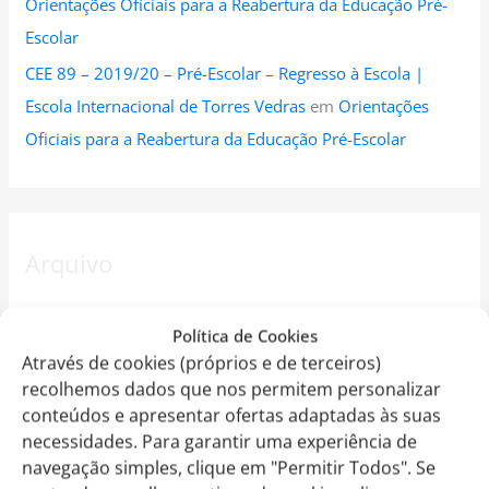
Orientações Oficiais para a Reabertura da Educação Pré-
Escolar
CEE 89 – 2019/20 – Pré-Escolar – Regresso à Escola |
Escola Internacional de Torres Vedras
em
Orientações
Oficiais para a Reabertura da Educação Pré-Escolar
Arquivo
Outubro 2024
Política de Cookies
Setembro 2024
Através de cookies (próprios e de terceiros)
recolhemos dados que nos permitem personalizar
Agosto 2024
conteúdos e apresentar ofertas adaptadas às suas
Julho 2024
necessidades. Para garantir uma experiência de
navegação simples, clique em "Permitir Todos". Se
Junho 2024