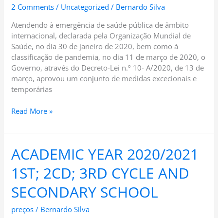
2 Comments
/
Uncategorized
/
Bernardo Silva
Atendendo à emergência de saúde pública de âmbito
internacional, declarada pela Organização Mundial de
Saúde, no dia 30 de janeiro de 2020, bem como à
classificação de pandemia, no dia 11 de março de 2020, o
Governo, através do Decreto-Lei n.º 10- A/2020, de 13 de
março, aprovou um conjunto de medidas excecionais e
temporárias
Read More »
ACADEMIC YEAR 2020/2021
ACADEMIC
YEAR
1ST; 2CD; 3RD CYCLE AND
2020/2021
1ST;
SECONDARY SCHOOL
2CD;
3RD
preços
/
Bernardo Silva
CYCLE