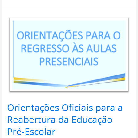
Orientações
Oficiais
para
a
Reabertura
da
Educação
Pré-
Escolar
Orientações Oficiais para a
Reabertura da Educação
Pré-Escolar