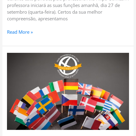
professora iniciará as suas funções amanhã, dia 27 de
setembro (quarta-feira). Certos da sua melhor
compreensão, apresentamos
Read More »
PGA
07
–
2023.2024
–
European
Day
of
Languages