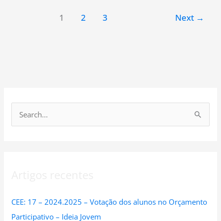
1
2
3
Next
→
S
e
a
r
Artigos recentes
c
h
CEE: 17 – 2024.2025 – Votação dos alunos no Orçamento
f
Participativo – Ideia Jovem
o