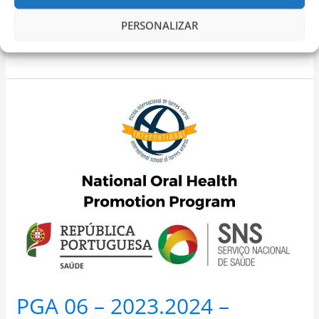
e à sua família a virem tomar café connosco
PERSONALIZAR
Read More »
PGA
06
–
2023.2024
–
National
Oral
Health
Promotion
Program
(PNPSO)
PGA 06 – 2023.2024 –