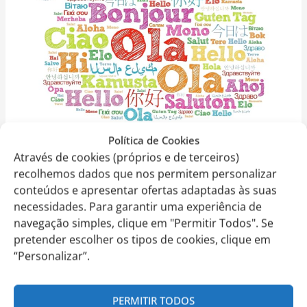
2023.2024
–
Dia
Europeu
das
Línguas
Política de Cookies
CEE: 13 – 2023.2024 – Dia
Através de cookies (próprios e de terceiros)
recolhemos dados que nos permitem personalizar
Europeu das Línguas
conteúdos e apresentar ofertas adaptadas às suas
Comunicados
,
Comunicados 2023-2024
,
nacional 23-24
/
necessidades. Para garantir uma experiência de
Bernardo Silva
navegação simples, clique em "Permitir Todos". Se
pretender escolher os tipos de cookies, clique em
Exmo.(a) Encarregado(a) de Educação, A EITV lançou o
“Personalizar”.
Currículo Internacional de Cambridge e os professores
prepararam uma surpresa para todos os alunos, pais,
amigos e familiares para celebrar o Dia Europeu das
PERMITIR TODOS
Línguas (DEL). Temos, por isso, o prazer de o convidar a si