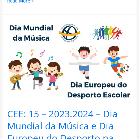
Read More »
CEE:
15
–
2023.2024
–
Dia
Mundial
da
Música
e
Dia
Europeu
do
CEE: 15 – 2023.2024 – Dia
Desporto
na
Mundial da Música e Dia
Escola
Europeu do Desporto na