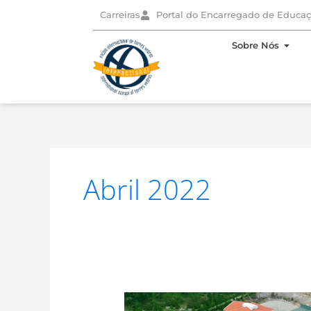
Skip
Carreiras
Portal do Encarregado de Educa
to
content
Open
Sobre Nós
Abril 2022
REGULAMENTO