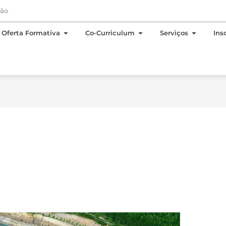
EN
PT
ção
 Sobre Nós
Open Oferta Formativa
Open Co-Curriculum
Open Se
Oferta Formativa
Co-Curriculum
Serviços
Ins