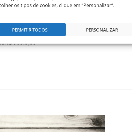
colher os tipos de cookies, clique em “Personalizar”.
ão abertas as inscrições para a realização
 en Langue Française) Scolaire. Estes exames
 (nível A2), mas podem ser realizados por todos
PERMITIR TODOS
PERSONALIZAR
ualmente interessados/as. O DELF Scolaire é um
ério da Educação