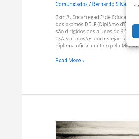
Comunicados
/
Bernardo Silva
es
Exm@. Encarregad@ de Educação Est
dos exames DELF (Diplôme d’Études
são dirigidos aos alunos de 9.º ano
os/as alunos/as que estejam event
diploma oficial emitido pelo Minist
Read More »
CEE:
53
–