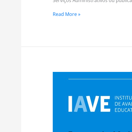
Serviços Administrativos ou publica
Read More »
CEE:
55
–
2021/2022
–
Provas
de
Aferição