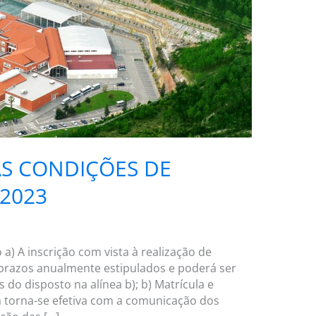
S CONDIÇÕES DE
2023
ão a) A inscrição com vista à realização de
 prazos anualmente estipulados e poderá ser
do disposto na alínea b); b) Matrícula e
a torna-se efetiva com a comunicação dos