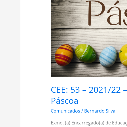
2021/22
–
Interrupção
A.
L.
da
Páscoa
CEE: 53 – 2021/22 –
Páscoa
Comunicados
/
Bernardo Silva
Exmo. (a) Encarregado(a) de Educa