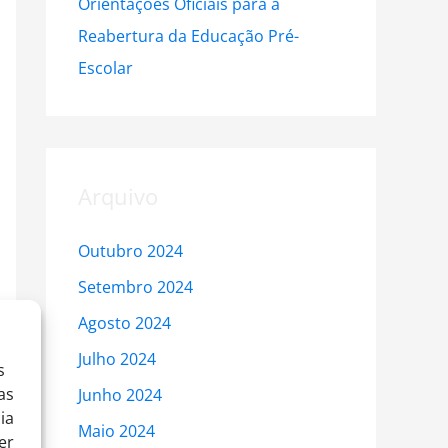
Orientações Oficiais para a
Reabertura da Educação Pré-
Escolar
Arquivo
Outubro 2024
Setembro 2024
Agosto 2024
Julho 2024
s
as
Junho 2024
ia
Maio 2024
er