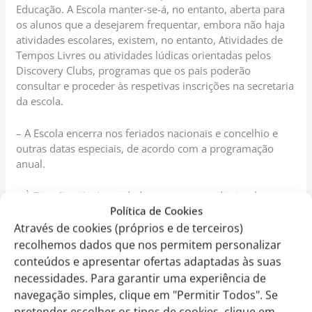
Educação. A Escola manter-se-á, no entanto, aberta para
os alunos que a desejarem frequentar, embora não haja
atividades escolares, existem, no entanto, Atividades de
Tempos Livres ou atividades lúdicas orientadas pelos
Discovery Clubs, programas que os pais poderão
consultar e proceder às respetivas inscrições na secretaria
da escola.
– A Escola encerra nos feriados nacionais e concelhio e
outras datas especiais, de acordo com a programação
anual.
– À Direção e às Autoridades reserva-se o direito de
Política de Cookies
encerrar a escola, no caso de surgimento de situações
excecionais, nomeadamente exames, epidemias, faltas de
Através de cookies (próprios e de terceiros)
água persistente, eletricidade, combustíveis, tumultos e
recolhemos dados que nos permitem personalizar
outras situações similares.
conteúdos e apresentar ofertas adaptadas às suas
necessidades. Para garantir uma experiência de
– Em caso de encerramento das instalações da escola por
navegação simples, clique em "Permitir Todos". Se
determinação legal, calamidade pública ou força maior
pretender escolher os tipos de cookies, clique em