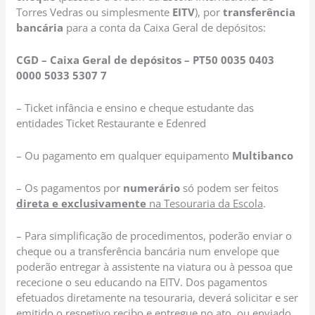
Torres Vedras ou simplesmente
EITV
), por
transferência
bancária
para a conta da Caixa Geral de depósitos:
CGD – Caixa Geral de depósitos – PT50 0035 0403
0000 5033 5307 7
– Ticket infância e ensino e cheque estudante das
entidades Ticket Restaurante e Edenred
– Ou pagamento em qualquer equipamento
Multibanco
– Os pagamentos por
numerário
só podem ser feitos
direta e exclusivamente
na Tesouraria da Escola
.
– Para simplificação de procedimentos, poderão enviar o
cheque ou a transferência bancária num envelope que
poderão entregar à assistente na viatura ou à pessoa que
rececione o seu educando na EITV. Dos pagamentos
efetuados diretamente na tesouraria, deverá solicitar e ser
emitido o respetivo recibo e entregue no ato, ou enviado