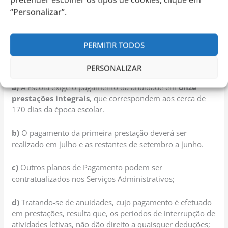
não imputável à escola, as prestações são devidas nos
“Personalizar”.
termos do presente regulamento.
PERMITIR TODOS
14 – Pagamento das Anuidades:
PERSONALIZAR
a)
A Escola exige o pagamento da anuidade em
onze
prestações integrais
, que correspondem aos cerca de
170 dias da época escolar.
b)
O pagamento da primeira prestação deverá ser
realizado em julho e as restantes de setembro a junho.
c)
Outros planos de Pagamento podem ser
contratualizados nos Serviços Administrativos;
d)
Tratando-se de anuidades, cujo pagamento é efetuado
em prestações, resulta que, os períodos de interrupção de
atividades letivas, não dão direito a quaisquer deduções;